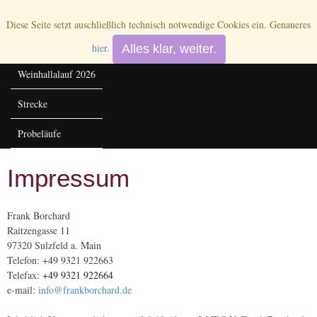
Weinhallalauf e.V.
Diese Seite setzt auschließlich technisch notwendige Cookies ein. Genaueres
Home
hier
.
Alles klar, weiter.
Weinhallalauf 2026
Strecke
Probeläufe
Impressum
Frank Borchard
Raitzengasse 11
97320 Sulzfeld a. Main
Telefon: +49 9321 922663
Telefax:
+49 9321 922664
e-mail:
info@frankborchard.de